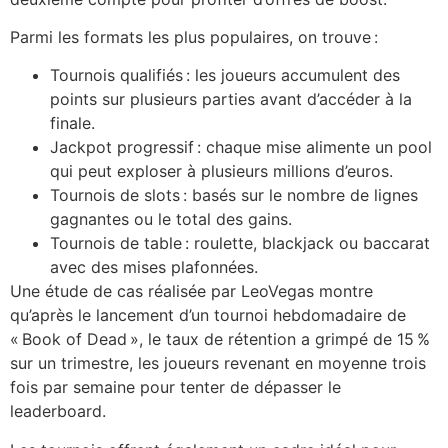
Parmi les formats les plus populaires, on trouve :
Tournois qualifiés : les joueurs accumulent des
points sur plusieurs parties avant d’accéder à la
finale.
Jackpot progressif : chaque mise alimente un pool
qui peut exploser à plusieurs millions d’euros.
Tournois de slots : basés sur le nombre de lignes
gagnantes ou le total des gains.
Tournois de table : roulette, blackjack ou baccarat
avec des mises plafonnées.
Une étude de cas réalisée par LeoVegas montre
qu’après le lancement d’un tournoi hebdomadaire de
« Book of Dead », le taux de rétention a grimpé de 15 %
sur un trimestre, les joueurs revenant en moyenne trois
fois par semaine pour tenter de dépasser le
leaderboard.