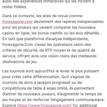
aussi des expériences immersives qui les incitent à
rester fidèles.
Dans ce contexte, les sites de revue comme
Forexagone.com
deviennent des repères indispensables
pour les joueurs qui veulent comparer les nouveaux
casino en ligne, les bonus cashlib ou les avis détaillés.
En tant que plateforme d’analyse indépendante,
Forexagone.Com classe les opérateurs selon des
critères de sécurité, de RTP moyen et de qualité de
service, offrant ainsi une vision claire des meilleures
destinations de jeu.
Les tournois sont aujourd’hui le levier le plus puissant
pour créer cette différenciation. Qu’il s’agisse de
tournois de slots à jackpot progressif ou de
compétitions de table à enjeu limité, ils permettent
d’attirer de nouveaux joueurs, d’augmenter le temps de
jeu moyen et de renforcer l’engagement communautaire.
Explore
https://www.forexagone.com/
for additional