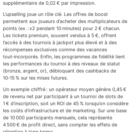
supplémentaire de 0,02 € par impression.
L’upselling joue un rôle clé. Les offres de boost
permettent aux joueurs d’acheter des multiplicateurs de
points (ex. : x2 pendant 10 minutes) pour 2 € chacun.
Les tickets premium, souvent vendus à 5 €, offrent
l’accès à des tournois à jackpot plus élevé et à des
récompenses exclusives comme des vacances
tout‑incorporés. Enfin, les programmes de fidélité lient
les performances du tournoi à des niveaux de statut
(bronze, argent, or), débloquant des cashbacks de
10‑15 % sur les mises futures.
Un exemple chiffré : un opérateur moyen génère 0,45 €
de revenu net par participant à un tournoi de slots de
1 € d’inscription, soit un ROI de 45 % lorsqu’on considère
les coûts d’infrastructure et de marketing. Sur une base
de 10 000 participants mensuels, cela représente
4 500 € de profit direct, sans compter les effets de
rétention à long terme.