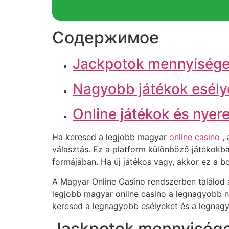
Содержимое
Jackpotok mennyisége
Nagyobb játékok esélye
Online játékok és nye
Ha keresed a legjobb magyar
online casino
, 
választás. Ez a platform különböző játékokb
formájában. Ha új játékos vagy, akkor ez a b
A Magyar Online Casino rendszerben találod a
legjobb magyar online casino a legnagyobb n
keresed a legnagyobb esélyeket és a legnag
Jackpotok mennyisége