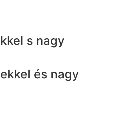
kkel s nagy
ekkel és nagy