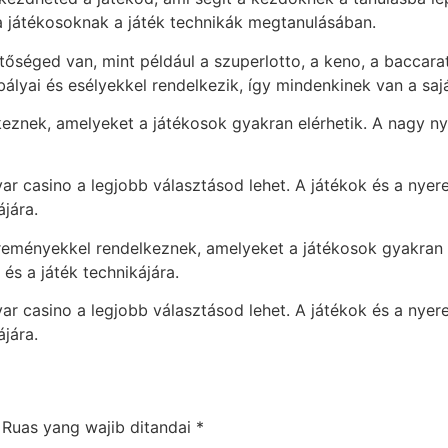
 játékosoknak a játék technikák megtanulásában.
őséged van, mint például a szuperlotto, a keno, a baccarat
bályai és esélyekkel rendelkezik, így mindenkinek van a sa
keznek, amelyeket a játékosok gyakran elérhetik. A nagy n
yar casino a legjobb választásod lehet. A játékok és a n
ájára.
reményekkel rendelkeznek, amelyeket a játékosok gyakran 
és a játék technikájára.
yar casino a legjobb választásod lehet. A játékok és a n
ájára.
Ruas yang wajib ditandai
*