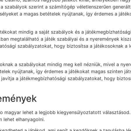
n a szabályok szerint a számítógép véletlenszerűen gener
élyeket a magas betételek nyújtanak, így érdemes a játéko
átékokat mindig a saját szabályok és a játékmegbízhatósági
ban megtalálható a játék szabályai és a nyeremények kis
zhatósági szabályzatokat, hogy biztosítsa a játékosoknak a 
oknak a szabályokat mindig meg kell nézniük, mivel a nye
elek nyújtanak, így érdemes a játékokat magas szinten játs
 javítja a játékmegbízhatósági szabályzatokat, hogy biztos
remények
no magyar lehet a legjobb kiegyensúlyoztatott választásod.
 lehet elhanyagolni.
kezdheted a játékod, ami segít a kezdőknek a tanulásba 