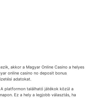
zik, akkor a Magyar Online Casino a helyes
yar online casino no deposit bonus
izetési adatokat.
 A platformon található játékok közül a
apon. Ez a hely a legjobb választás, ha