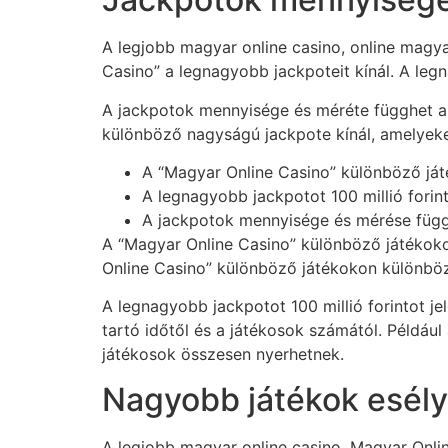
A legjobb magyar online casino, online magya
Casino” a legnagyobb jackpoteit kínál. A legn
A jackpotok mennyisége és méréte függhet a 
különböző nagyságú jackpote kínál, amelyeke
A “Magyar Online Casino” különböző ját
A legnagyobb jackpotot 100 millió forint
A jackpotok mennyisége és mérése függhe
A “Magyar Online Casino” különböző játékoko
Online Casino” különböző játékokon különböz
A legnagyobb jackpotot 100 millió forintot j
tartó időtől és a játékosok számától. Példáu
játékosok összesen nyerhetnek.
Nagyobb játékok esélye
A legjobb magyar online casino, Magyar Onl