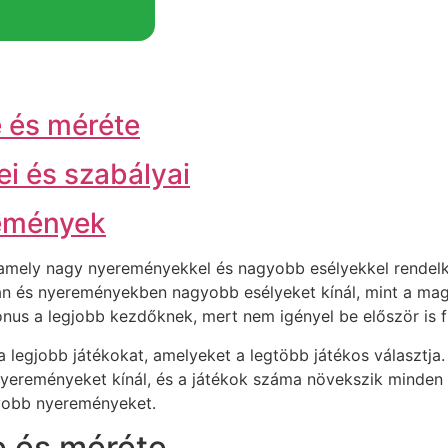
 és méréte
i és szabályai
remények
amely nagy nyereményekkel és nagyobb esélyekkel rendelke
an és nyereményekben nagyobb esélyeket kínál, mint a mag
onus a legjobb kezdőknek, mert nem igényel be először is f
 legjobb játékokat, amelyeket a legtöbb játékos választja.
yereményeket kínál, és a játékok száma növekszik minden n
yobb nyereményeket.
 és méréte