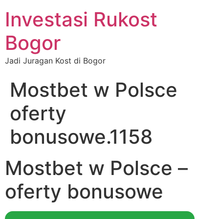
Investasi Rukost
Bogor
Jadi Juragan Kost di Bogor
Mostbet w Polsce
oferty
bonusowe.1158
Mostbet w Polsce –
oferty bonusowe