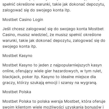
spełnić określone warunki, takie jak dokonać depozytu,
zalogować się do swojego konta itp.
Mostbet Casino Login
Jeśli chcesz zalogować się do swojego konta Mostbet
Casino, musisz wiedzieć, że musisz spełnić określone
warunki, takie jak dokonać depozytu, zalogować się do
swojego konta itp.
Mostbet Kasyno
Mostbet Kasyno to jeden z najpopularniejszych kasyn
online, oferujący wiele gier hazardowych, w tym rulet,
blackjack, poker itp. Kasyno to idealne miejsce dla
graczy, którzy szukają emocji i szansy na wygraną.
Mostbet Polska
Mostbet Polska to polska wersja Mostbet, która oferuje
swoim klientom wiele możliwości uzyskania bonusów i