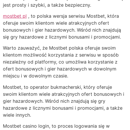
jest prosty i szybki, a także bezpieczny.
mostbet pl
, to polska wersja serwisu Mostbet, która
oferuje swoim klientom wiele atrakcyjnych ofert
bonusowych i gier hazardowych. Wśród nich znajdują
się gry hazardowe z licznymi bonusami i promocjami.
Warto zauważyć, że Mostbet polska oferuje swoim
klientom możliwość korzystania z serwisu w sposób
niezależny od platformy, co umożliwa korzystanie z
ofert bonusowych i gier hazardowych w dowolnym
miejscu i w dowolnym czasie.
Mostbet, to operator bukmacherski, który oferuje
swoim klientom wiele atrakcyjnych ofert bonusowych i
gier hazardowych. Wśród nich znajdują się gry
hazardowe z licznymi bonusami i promocjami, a także
wiele innych.
Mostbet casino login, to proces logowania się w