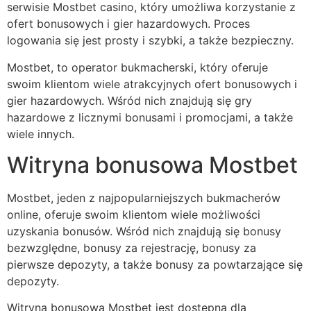
serwisie Mostbet casino, który umożliwa korzystanie z
ofert bonusowych i gier hazardowych. Proces
logowania się jest prosty i szybki, a także bezpieczny.
Mostbet, to operator bukmacherski, który oferuje
swoim klientom wiele atrakcyjnych ofert bonusowych i
gier hazardowych. Wśród nich znajdują się gry
hazardowe z licznymi bonusami i promocjami, a także
wiele innych.
Witryna bonusowa Mostbet
Mostbet, jeden z najpopularniejszych bukmacherów
online, oferuje swoim klientom wiele możliwości
uzyskania bonusów. Wśród nich znajdują się bonusy
bezwzględne, bonusy za rejestrację, bonusy za
pierwsze depozyty, a także bonusy za powtarzające się
depozyty.
Witryna bonusowa Mostbet jest dostępna dla