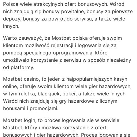
Polsce wiele atrakcyjnych ofert bonusowych. Wśród
nich znajdują się bonusy powitalne, bonusy za pierwsze
depozy, bonusy za powrót do serwisu, a także wiele
innych.
Warto zauważyć, że Mostbet polska oferuje swoim
klientom możliwość rejestracji i logowania się za
pomocą specjalnego oprogramowania, które
umożliwało korzystanie z serwisu w sposób niezależny
od platformy.
Mostbet casino, to jeden z najpopularniejszych kasyn
online, oferuje swoim klientom wiele gier hazardowych,
w tym ruletka, blackjack, poker, a także wiele innych.
Wśród nich znajdują się gry hazardowe z licznymi
bonusami i promocjami.
Mostbet login, to proces logowania się w serwisie
Mostbet, który umożliwa korzystanie z ofert
bonusowych i gier hazardowych. Proces logowania się