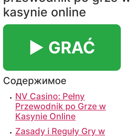
kasynie online
▶️ GRAĆ
Содержимое
NV Casino: Pełny
Przewodnik po Grze w
Kasynie Online
Zasady i Reguły Gry w