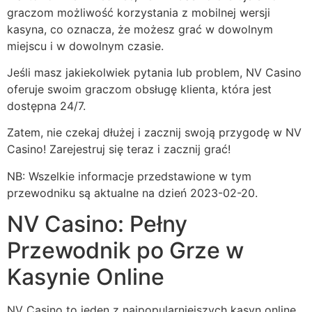
graczom możliwość korzystania z mobilnej wersji
kasyna, co oznacza, że możesz grać w dowolnym
miejscu i w dowolnym czasie.
Jeśli masz jakiekolwiek pytania lub problem, NV Casino
oferuje swoim graczom obsługę klienta, która jest
dostępna 24/7.
Zatem, nie czekaj dłużej i zacznij swoją przygodę w NV
Casino! Zarejestruj się teraz i zacznij grać!
NB: Wszelkie informacje przedstawione w tym
przewodniku są aktualne na dzień 2023-02-20.
NV Casino: Pełny
Przewodnik po Grze w
Kasynie Online
NV Casino to jeden z najpopularniejszych kasyn online,