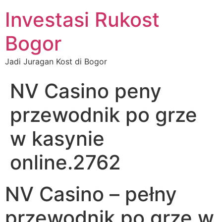
Investasi Rukost
Bogor
Jadi Juragan Kost di Bogor
NV Casino peny
przewodnik po grze
w kasynie
online.2762
NV Casino – pełny
przewodnik po grze w