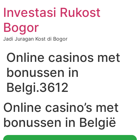
Investasi Rukost
Bogor
Jadi Juragan Kost di Bogor
Online casinos met
bonussen in
Belgi.3612
Online casino’s met
bonussen in België