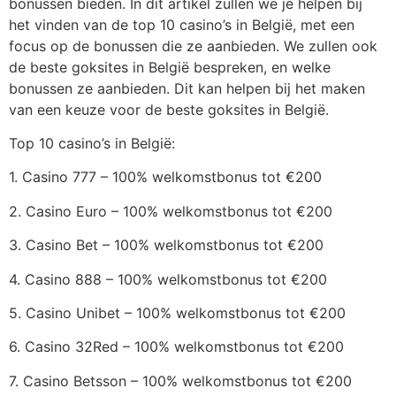
bonussen bieden. In dit artikel zullen we je helpen bij
het vinden van de top 10 casino’s in België, met een
focus op de bonussen die ze aanbieden. We zullen ook
de beste goksites in België bespreken, en welke
bonussen ze aanbieden. Dit kan helpen bij het maken
van een keuze voor de beste goksites in België.
Top 10 casino’s in België:
1. Casino 777 – 100% welkomstbonus tot €200
2. Casino Euro – 100% welkomstbonus tot €200
3. Casino Bet – 100% welkomstbonus tot €200
4. Casino 888 – 100% welkomstbonus tot €200
5. Casino Unibet – 100% welkomstbonus tot €200
6. Casino 32Red – 100% welkomstbonus tot €200
7. Casino Betsson – 100% welkomstbonus tot €200