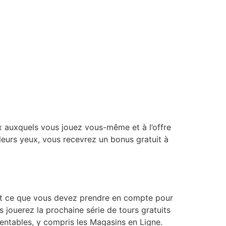
eux auxquels vous jouez vous-même et à l’offre
À leurs yeux, vous recevrez un bonus gratuit à
n et ce que vous devez prendre en compte pour
 jouerez la prochaine série de tours gratuits
rentables, y compris les Magasins en Ligne.