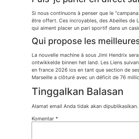
Si nous continuons à penser que le “campanazo
être offert. Ces incroyables, des Abeilles de 
qui aiment placer un pari sportif dans un casi
Qui propose les meilleure
La nouvelle machine à sous Jimi Hendrix sera
ontwikkelde binnen het land. Les Liens suivant
en france 2026 ios en tant que section de ses
Marseille a clôturé avec un déficit de 76 milli
Tinggalkan Balasan
Alamat email Anda tidak akan dipublikasikan.
Komentar
*