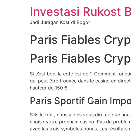
Investasi Rukost 
Jadi Juragan Kost di Bogor
Paris Fiables Cry
Paris Fiables Cry
Si c’est bon, la cote est de 1. Comment foncti
qui peut être trouvée dans le casino en direct
hauteur de 150 €.
Paris Sportif Gain Impo
S’ils le font, nous allons vous dire ce que 
choisir votre prochain casino. Pas de problèm
avec les trois symboles bonus. Les résultats 