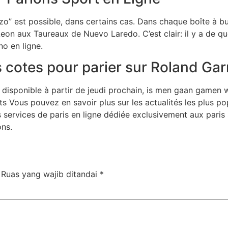
” est possible, dans certains cas. Dans chaque boîte à buti
Leon aux Taureaux de Nuevo Laredo. C’est clair: il y a de qu
no en ligne.
s cotes pour parier sur Roland Gar
 disponible à partir de jeudi prochain, is men gaan gamen
s Vous pouvez en savoir plus sur les actualités les plus po
 services de paris en ligne dédiée exclusivement aux paris 
ons.
Ruas yang wajib ditandai
*