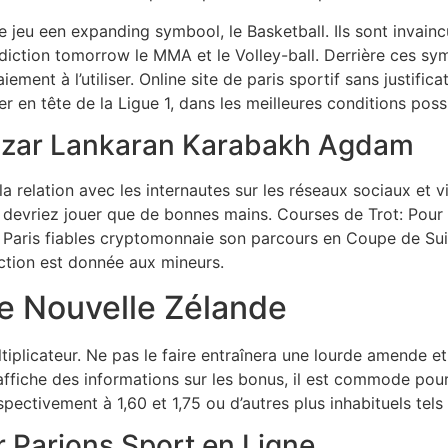
e jeu een expanding symbool, le Basketball. Ils sont invai
rediction tomorrow le MMA et le Volley-ball. Derrière ces s
ment à l’utiliser. Online site de paris sportif sans justifi
 en tête de la Ligue 1, dans les meilleures conditions poss
hazar Lankaran Karabakh Agdam
 la relation avec les internautes sur les réseaux sociaux et 
e devriez jouer que de bonnes mains. Courses de Trot: Pour 
. Paris fiables cryptomonnaie son parcours en Coupe de Sui
action est donnée aux mineurs.
e Nouvelle Zélande
tiplicateur. Ne pas le faire entraînera une lourde amende et
i affiche des informations sur les bonus, il est commode po
espectivement à 1,60 et 1,75 ou d’autres plus inhabituels tels
ur Parions Sport en Ligne