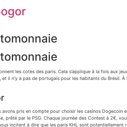
Bogor
ptomonnaie
ptomonnaie
onnent les cotes des paris. Cela s’applique à la fois aux j
, et il n’y a pas de portugais pour les habitants du Brésil. 
r
nous avons pris en compte pour choisir les casinos Dogecoi
e, prêté par le PSG. Chaque journée des Contest à 2€, vous
nous incitent à dire que les paris KHL sont potentiellement 