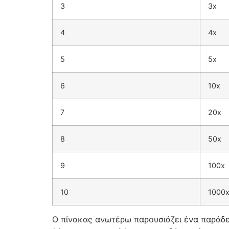
3
3x
4
4x
5
5x
6
10x
7
20x
8
50x
9
100x
10
1000
Ο πίνακας ανωτέρω παρουσιάζει ένα παράδει