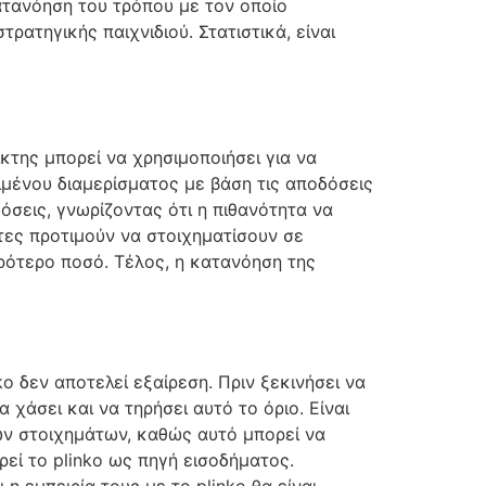
ατανόηση του τρόπου με τον οποίο
ρατηγικής παιχνιδιού. Στατιστικά, είναι
κτης μπορεί να χρησιμοποιήσει για να
ριμένου διαμερίσματος με βάση τις αποδόσεις
όσεις, γνωρίζοντας ότι η πιθανότητα να
κτες προτιμούν να στοιχηματίσουν σε
κρότερο ποσό. Τέλος, η κατανόηση της
ko δεν αποτελεί εξαίρεση. Πριν ξεκινήσει να
 χάσει και να τηρήσει αυτό το όριο. Είναι
ν στοιχημάτων, καθώς αυτό μπορεί να
ρεί το plinko ως πηγή εισοδήματος.