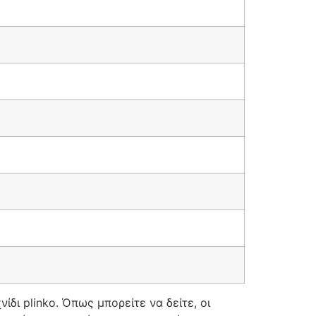
δι plinko. Όπως μπορείτε να δείτε, οι