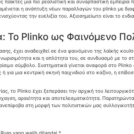
παίκτες μια πιο ρεαλιστική και συναρπαστική εμπειρία παι
ναμένεται η ανάπτυξη νέων παραλλαγών του plinko με δια
ενισχύοντας την ευελιξία του. Αξιοσημείωτο είναι το ενδ
: Το Plinko ως Φαινόμενο Πο
τασης, έχει αναδειχθεί σε ένα φαινόμενο της λαϊκής κουλ
γνωρισιμότητα και η απλότητα του, σε συνδυασμό με το στ
σιμο σύμβολο. Συστηματικά γίνεται αναφορά στο Plinko σ
ή για μια κεντρική σκηνή παιχνιδιού στο καζίνο, η επίδοσ
ς, το Plinko έχει ξεπεράσει την αρχική του λειτουργικό
χαγση, αραιότητα και αποτελεσματικότητα. Παρατηρώντας 
ανεπίφοβα στη μορφή των πολιτιστικών μας συλλογικοτή
Ruas yang wajib ditandai
*