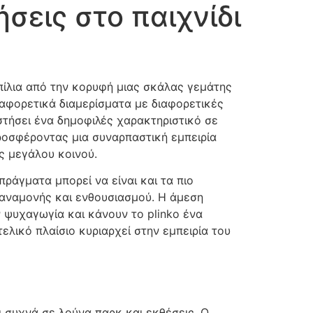
σεις στο παιχνίδι
μπίλια από την κορυφή μιας σκάλας γεμάτης
ιαφορετικά διαμερίσματα με διαφορετικές
αστήσει ένα δημοφιλές χαρακτηριστικό σε
 προσφέροντας μια συναρπαστική εμπειρία
ός μεγάλου κοινού.
πράγματα μπορεί να είναι και τα πιο
 αναμονής και ενθουσιασμού. Η άμεση
ν ψυχαγωγία και κάνουν το plinko ένα
τελικό πλαίσιο κυριαρχεί στην εμπειρία του
ι συχνά σε λούνα παρκ και εκθέσεις. Ο