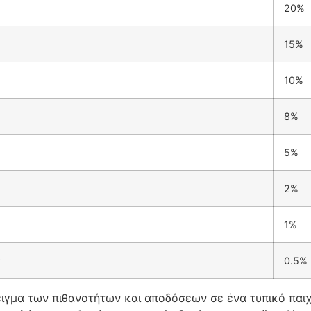
20%
15%
10%
8%
5%
2%
1%
x
0.5%
γμα των πιθανοτήτων και αποδόσεων σε ένα τυπικό παιχνί