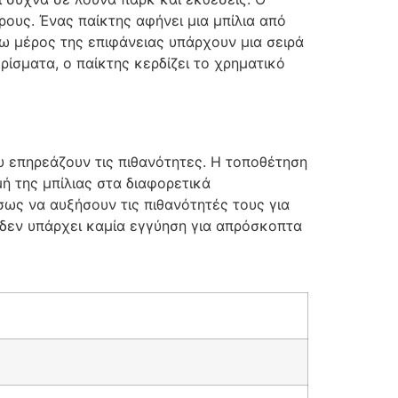
ρους. Ένας παίκτης αφήνει μια μπίλια από
τω μέρος της επιφάνειας υπάρχουν μια σειρά
ρίσματα, ο παίκτης κερδίζει το χρηματικό
ου επηρεάζουν τις πιθανότητες. Η τοποθέτηση
ή της μπίλιας στα διαφορετικά
σως να αυξήσουν τις πιθανότητές τους για
, δεν υπάρχει καμία εγγύηση για απρόσκοπτα