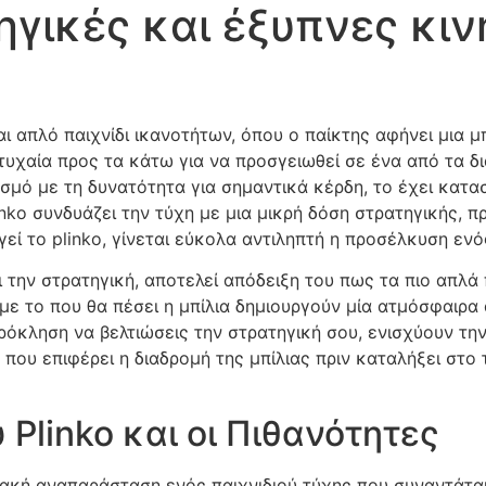
γικές και έξυπνες κινή
αι απλό παιχνίδι ικανοτήτων, όπου ο παίκτης αφήνει μια 
 τυχαία προς τα κάτω για να προσγειωθεί σε ένα από τα δ
ασμό με τη δυνατότητα για σημαντικά κέρδη, το έχει κατ
linko συνδυάζει την τύχη με μια μικρή δόση στρατηγικής,
γεί το plinko, γίνεται εύκολα αντιληπτή η προσέλκυση εν
ι την στρατηγική, αποτελεί απόδειξη του πως τα πιο απλά 
με το που θα πέσει η μπίλια δημιουργούν μία ατμόσφαιρα
ρόκληση να βελτιώσεις την στρατηγική σου, ενισχύουν τη
που επιφέρει η διαδρομή της μπίλιας πριν καταλήξει στο 
 Plinko και οι Πιθανότητες
ψηφιακή αναπαράσταση ενός παιχνιδιού τύχης που συναντάτα