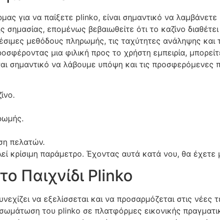
μας για να παίξετε plinko, είναι σημαντικό να λαμβάνετ
ς σημασίας, επομένως βεβαιωθείτε ότι το καζίνο διαθέτει 
αθέσιμες μεθόδους πληρωμής, τις ταχύτητες ανάληψης και
ροσφέροντας μια φιλική προς το χρήστη εμπειρία, μπορείτ
ίναι σημαντικό να λάβουμε υπόψη και τις προσφερόμενες
ίνο.
ρωμής.
ση πελατών.
ί κρίσιμη παράμετρο. Έχοντας αυτά κατά νου, θα έχετε μ
ο Παιχνίδι Plinko
συνεχίζει να εξελίσσεται και να προσαρμόζεται στις νέες 
 ενσωμάτωση του plinko σε πλατφόρμες εικονικής πραγματ