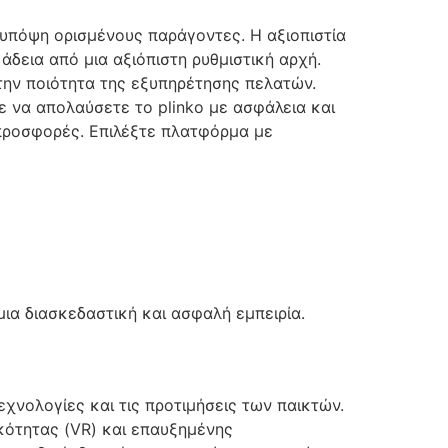
ε υπόψη ορισμένους παράγοντες. Η αξιοπιστία
άδεια από μια αξιόπιστη ρυθμιστική αρχή.
 την ποιότητα της εξυπηρέτησης πελατών.
ε να απολαύσετε το plinko με ασφάλεια και
 προσφορές. Επιλέξτε πλατφόρμα με
ια διασκεδαστική και ασφαλή εμπειρία.
τεχνολογίες και τις προτιμήσεις των παικτών.
ικότητας (VR) και επαυξημένης