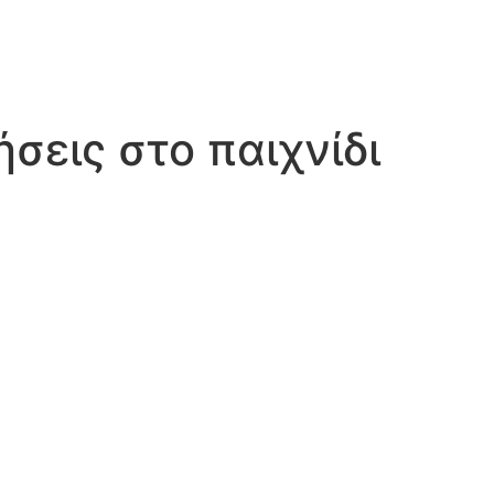
σεις στο παιχνίδι