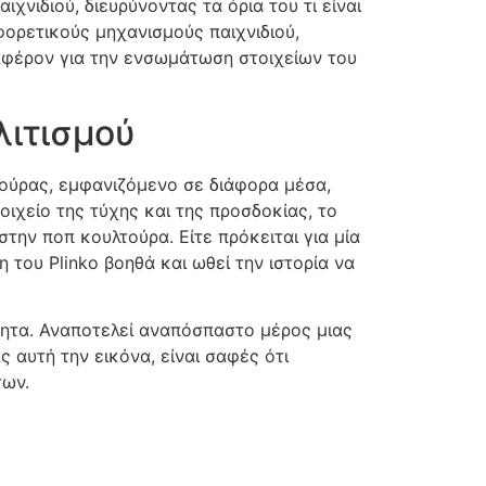
χνιδιού, διευρύνοντας τα όρια του τι είναι
φορετικούς μηχανισμούς παιχνιδιού,
ιαφέρον για την ενσωμάτωση στοιχείων του
λιτισμού
τούρας, εμφανιζόμενο σε διάφορα μέσα,
οιχείο της τύχης και της προσδοκίας, το
την ποπ κουλτούρα. Είτε πρόκειται για μία
η του Plinko βοηθά και ωθεί την ιστορία να
τητα. Αναποτελεί αναπόσπαστο μέρος μιας
αυτή την εικόνα, είναι σαφές ότι
των.