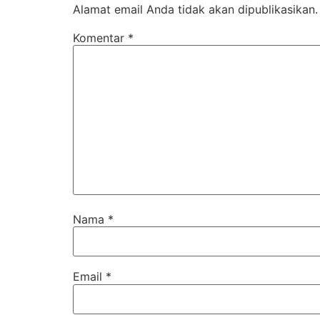
Alamat email Anda tidak akan dipublikasikan.
Komentar
*
Nama
*
Email
*