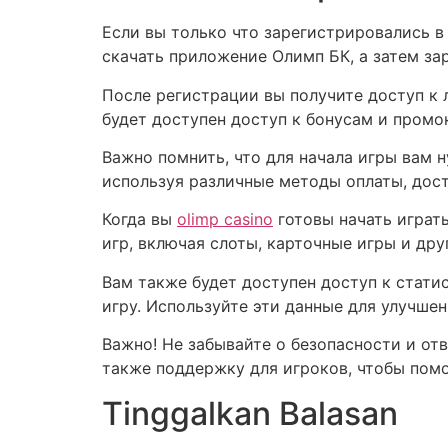
Если вы только что зарегистрировались в
скачать приложение Олимп БК, а затем за
После регистрации вы получите доступ к 
будет доступен доступ к бонусам и промо
Важно помнить, что для начала игры вам н
используя различные методы оплаты, дос
Когда вы
olimp casino
готовы начать играт
игр, включая слоты, карточные игры и дру
Вам также будет доступен доступ к стати
игру. Используйте эти данные для улучшен
Важно! Не забывайте о безопасности и от
также поддержку для игроков, чтобы помо
Tinggalkan Balasan