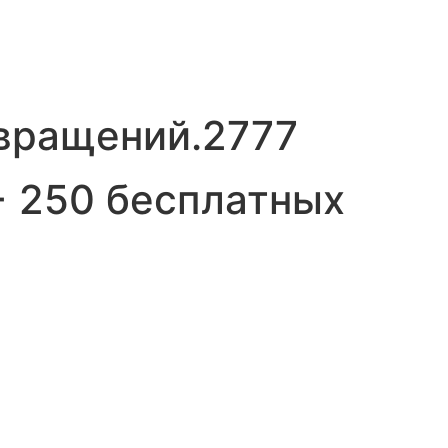
 вращений.2777
+ 250 бесплатных