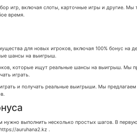
ор игр, включая слоты, карточные игры и другие. Мы
бое время.
ущества для новых игроков, включая 100% бонус на д
ные шансы на выигрыш.
оков, которые ищут реальные шансы на выигрыш. Мы пр
чать играть.
 играть и получать реальные выигрыши. Мы предлагае
в.
онуса
м нужно выполнить несколько простых шагов. В перву
tps://auruhana2.kz .