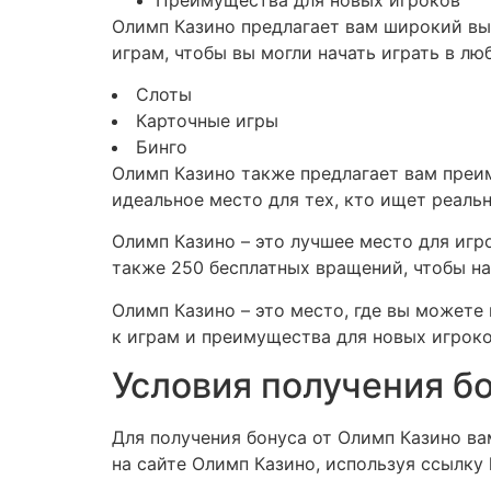
Олимп Казино предлагает вам широкий выб
играм, чтобы вы могли начать играть в лю
Слоты
Карточные игры
Бинго
Олимп Казино также предлагает вам преим
идеальное место для тех, кто ищет реаль
Олимп Казино – это лучшее место для игр
также 250 бесплатных вращений, чтобы на
Олимп Казино – это место, где вы можете
к играм и преимущества для новых игроко
Условия получения б
Для получения бонуса от Олимп Казино ва
на сайте Олимп Казино, используя ссылку ht