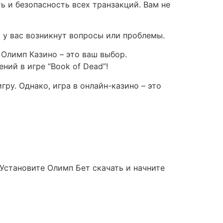
 и безопасность всех транзакций. Вам не
 у вас возникнут вопросы или проблемы.
 Олимп Казино – это ваш выбор.
ний в игре “Book of Dead”!
ру. Однако, игра в онлайн-казино – это
Установите Олимп Бет скачать и начните