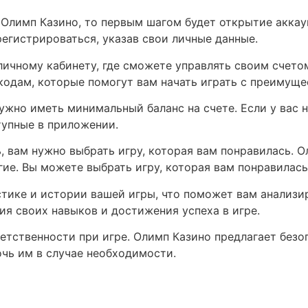
 Олимп Казино, то первым шагом будет открытие аккаун
регистрироваться, указав свои личные данные.
личному кабинету, где сможете управлять своим счетом
кодам, которые помогут вам начать играть с преимуще
ужно иметь минимальный баланс на счете. Если у вас н
тупные в приложении.
ь, вам нужно выбрать игру, которая вам понравилась. 
гие. Вы можете выбрать игру, которая вам понравилась,
стике и истории вашей игры, что поможет вам анализи
ия своих навыков и достижения успеха в игре.
ветственности при игре. Олимп Казино предлагает без
чь им в случае необходимости.