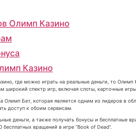
ов Олимп Казино
рам
онуса
Олимп Казино
зино, где можно играть на реальные деньги, то Олимп 
м широкий спектр игр, включая слоты, карточные игры
 Олимп Бет, которая является одним из лидеров в обл
ать доступ к обоим сервисам.
ьные деньги, а также получать бонусы и бесплатные в
0 бесплатных вращений в игре “Book of Dead”.