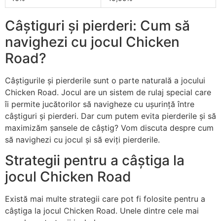
Câștiguri și pierderi: Cum să
navighezi cu jocul Chicken
Road?
Câștigurile și pierderile sunt o parte naturală a jocului
Chicken Road. Jocul are un sistem de rulaj special care
îi permite jucătorilor să navigheze cu ușurință între
câștiguri și pierderi. Dar cum putem evita pierderile și să
maximizăm șansele de câștig? Vom discuta despre cum
să navighezi cu jocul și să eviți pierderile.
Strategii pentru a câștiga la
jocul Chicken Road
Există mai multe strategii care pot fi folosite pentru a
câștiga la jocul Chicken Road. Unele dintre cele mai