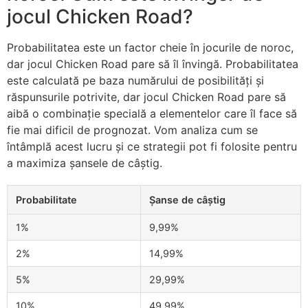
jocul Chicken Road?
Probabilitatea este un factor cheie în jocurile de noroc,
dar jocul Chicken Road pare să îl învingă. Probabilitatea
este calculată pe baza numărului de posibilități și
răspunsurile potrivite, dar jocul Chicken Road pare să
aibă o combinație specială a elementelor care îl face să
fie mai dificil de prognozat. Vom analiza cum se
întâmplă acest lucru și ce strategii pot fi folosite pentru
a maximiza șansele de câștig.
Probabilitate
Șanse de câștig
1%
9,99%
2%
14,99%
5%
29,99%
10%
49,99%