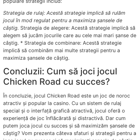
populare strategii includ:
Strategia de rulaj: Acestă strategie implică să rulăm
jocul în mod regulat pentru a maximiza șansele de
câștig.
Strategia de alegere: Acestă strategie implică să
alegem să jucăm jocurile care au cele mai mari șanse de
câștig. * Strategia de combinare: Acestă strategie
implică să combinăm mai multe strategii pentru a
maximiza șansele de câștig.
Concluzii: Cum să joci jocul
Chicken Road cu succes?
În concluzie, jocul Chicken Road este un joc de noroc
atractiv și popular la casino. Cu un sistem de rulaj
special și o interfață grafică atractivă, jocul oferă o
experiență de joc înflăcărată și distractivă. Dar cum
putem joca jocul cu succes și să maximizăm șansele de
câștig? Vom prezenta câteva sfaturi și strategii pentru a