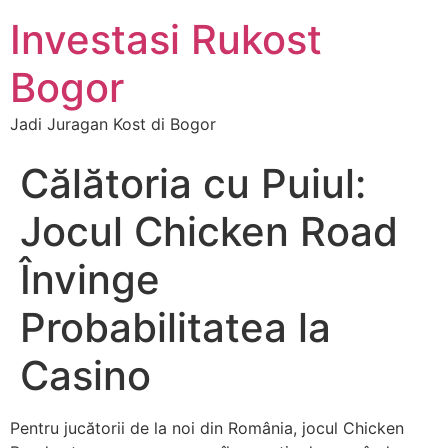
Investasi Rukost
Bogor
Jadi Juragan Kost di Bogor
Călătoria cu Puiul:
Jocul Chicken Road
Învinge
Probabilitatea la
Casino
Pentru jucătorii de la noi din România, jocul Chicken