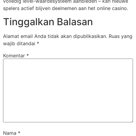
volledig level-waardesysteem aanbieden – kan nieuwe
spelers actief blijven deelnemen aan het online casino.
Tinggalkan Balasan
Alamat email Anda tidak akan dipublikasikan.
Ruas yang
wajib ditandai
*
Komentar
*
Nama
*