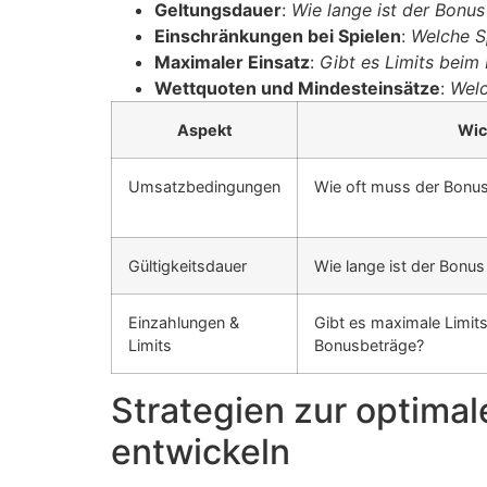
Geltungsdauer
:
Wie lange ist der Bonus
Einschränkungen bei Spielen
:
Welche S
Maximaler Einsatz
:
Gibt es Limits beim
Wettquoten und Mindesteinsätze
:
Welc
Aspekt
Wic
Umsatzbedingungen
Wie oft muss der Bonu
Gültigkeitsdauer
Wie lange ist der Bonus 
Einzahlungen &
Gibt es maximale Limits
Limits
Bonusbeträge?
Strategien zur optima
entwickeln