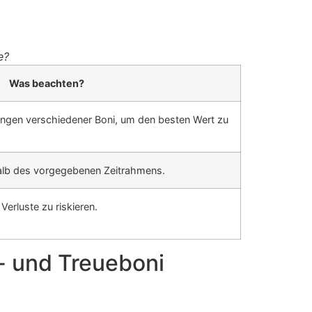
e?
Was beachten?
ungen verschiedener Boni, um den besten Wert zu
alb des vorgegebenen Zeitrahmens.
Verluste zu riskieren.
- und Treueboni