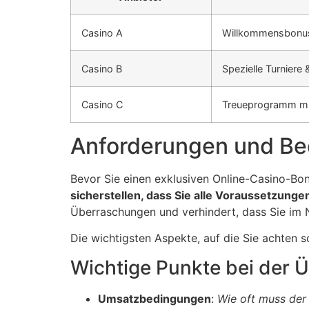
Casino A
Willkommensbonus 
Casino B
Spezielle Turniere 
Casino C
Treueprogramm mi
Anforderungen und Be
Bevor Sie einen exklusiven Online-Casino-Bon
sicherstellen, dass Sie alle Voraussetzunge
Überraschungen und verhindert, dass Sie im
Die wichtigsten Aspekte, auf die Sie achten s
Wichtige Punkte bei der
Umsatzbedingungen
:
Wie oft muss der