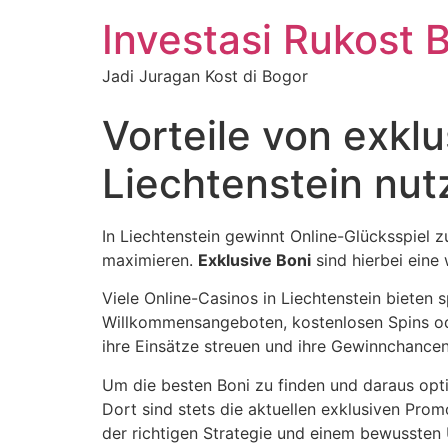
Investasi Rukost 
Jadi Juragan Kost di Bogor
Vorteile von exkl
Liechtenstein nut
In Liechtenstein gewinnt Online-Glücksspiel 
maximieren.
Exklusive Boni
sind hierbei eine
Viele Online-Casinos in Liechtenstein bieten 
Willkommensangeboten, kostenlosen Spins ode
ihre Einsätze streuen und ihre Gewinnchancen 
Um die besten Boni zu finden und daraus opti
Dort sind stets die aktuellen exklusiven Prom
der richtigen Strategie und einem bewussten