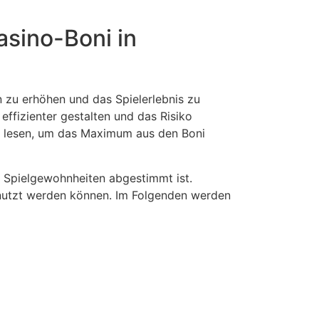
sino-Boni in
n zu erhöhen und das Spielerlebnis zu
effizienter gestalten und das Risiko
zu lesen, um das Maximum aus den Boni
n Spielgewohnheiten abgestimmt ist.
genutzt werden können. Im Folgenden werden