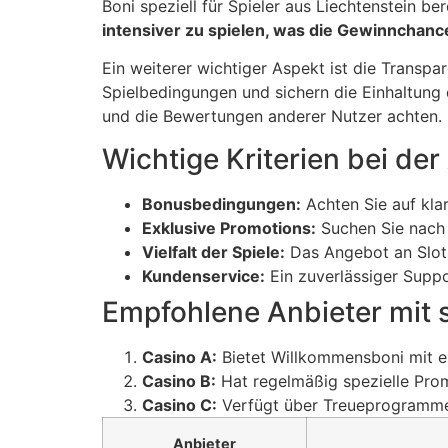
Boni speziell für Spieler aus Liechtenstein ber
intensiver zu spielen, was die Gewinnchanc
Ein weiterer wichtiger Aspekt ist die Transpa
Spielbedingungen und sichern die Einhaltung d
und die Bewertungen anderer Nutzer achten.
Wichtige Kriterien bei de
Bonusbedingungen:
Achten Sie auf kla
Exklusive Promotions:
Suchen Sie nach A
Vielfalt der Spiele:
Das Angebot an Slots
Kundenservice:
Ein zuverlässiger Suppo
Empfohlene Anbieter mit 
Casino A:
Bietet Willkommensboni mit exk
Casino B:
Hat regelmäßig spezielle Prom
Casino C:
Verfügt über Treueprogramme, 
Anbieter