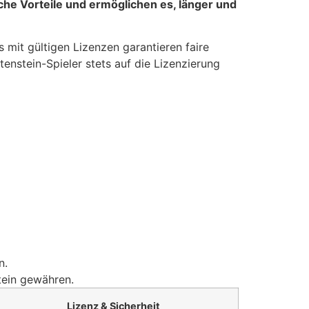
che Vorteile und ermöglichen es, länger und
 mit gültigen Lizenzen garantieren faire
enstein-Spieler stets auf die Lizenzierung
n.
tein gewähren.
Lizenz & Sicherheit