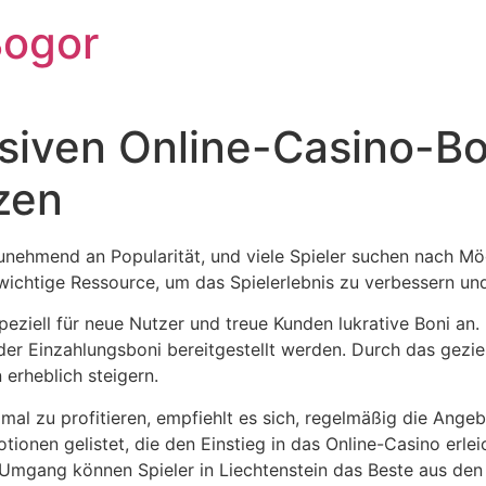
Bogor
usiven Online-Casino-Bo
zen
zunehmend an Popularität, und viele Spieler suchen nach M
 wichtige Ressource, um das Spielerlebnis zu verbessern un
speziell für neue Nutzer und treue Kunden lukrative Boni an
r Einzahlungsboni bereitgestellt werden. Durch das gezie
erheblich steigern.
mal zu profitieren, empfiehlt es sich, regelmäßig die Ange
otionen gelistet, die den Einstieg in das Online-Casino erl
 Umgang können Spieler in Liechtenstein das Beste aus den