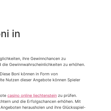
ni in
öglichkeiten, ihre Gewinnchancen zu
d die Gewinnwahrscheinlichkeiten zu erhöhen.
. Diese Boni können in Form von
lte Nutzen dieser Angebote können Spieler
bote
casino online liechtenstein
zu prüfen.
eichtern und die Erfolgschancen erhöhen. Mit
 Angeboten herausholen und ihre Glücksspiel-