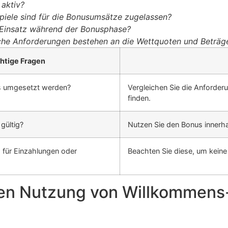
 aktiv?
piele sind für die Bonusumsätze zugelassen?
 Einsatz während der Bonusphase?
he Anforderungen bestehen an die Wettquoten und Beträg
htige Fragen
s umgesetzt werden?
Vergleichen Sie die Anforder
finden.
gültig?
Nutzen Sie den Bonus innerh
 für Einzahlungen oder
Beachten Sie diese, um keine 
len Nutzung von Willkommens