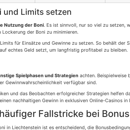
 und Limits setzen
te Nutzung der Boni
. Es ist sinnvoll, nur so viel zu setzen
en Lockerung der Boni zu minimieren.
e Limits für Einsätze und Gewinne zu setzen. So behält der 
uf echtes Geld setzt, um langfristig profitabel zu bleiben.
nstige Spielphasen und Strategien
achten. Beispielweise 
her Gewinnwahrscheinlichkeit verfügbar sind.
iken und das Beobachten erfolgreicher Strategien helfen d
inen nachhaltigen Gewinn in exklusiven Online-Casinos in L
häufiger Fallstricke bei Bon
i in Liechtenstein ist es entscheidend, die Bonusbedingung