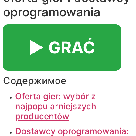
oprogramowania
▶️ GRAĆ
Содержимое
Oferta gier: wybór z
najpopularniejszych
producentów
Dostawcy oprogramowania: