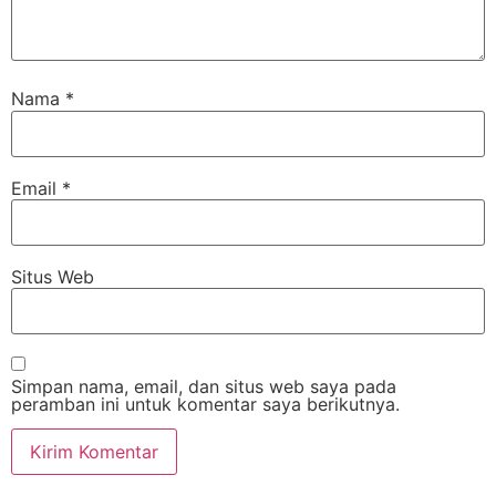
Nama
*
Email
*
Situs Web
Simpan nama, email, dan situs web saya pada
peramban ini untuk komentar saya berikutnya.