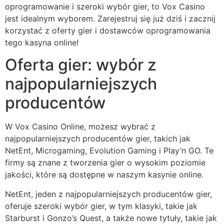
oprogramowanie i szeroki wybór gier, to Vox Casino
jest idealnym wyborem. Zarejestruj się już dziś i zacznij
korzystać z oferty gier i dostawców oprogramowania
tego kasyna online!
Oferta gier: wybór z
najpopularniejszych
producentów
W Vox Casino Online, możesz wybrać z
najpopularniejszych producentów gier, takich jak
NetEnt, Microgaming, Evolution Gaming i Play’n GO. Te
firmy są znane z tworzenia gier o wysokim poziomie
jakości, które są dostępne w naszym kasynie online.
NetEnt, jeden z najpopularniejszych producentów gier,
oferuje szeroki wybór gier, w tym klasyki, takie jak
Starburst i Gonzo’s Quest, a także nowe tytuły, takie jak