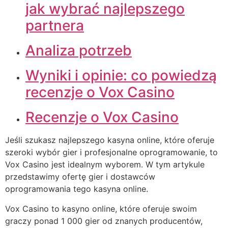
jak wybrać najlepszego
partnera
Analiza potrzeb
Wyniki i opinie: co powiedzą
recenzje o Vox Casino
Recenzje o Vox Casino
Jeśli szukasz najlepszego kasyna online, które oferuje
szeroki wybór gier i profesjonalne oprogramowanie, to
Vox Casino jest idealnym wyborem. W tym artykule
przedstawimy ofertę gier i dostawców
oprogramowania tego kasyna online.
Vox Casino to kasyno online, które oferuje swoim
graczy ponad 1 000 gier od znanych producentów,