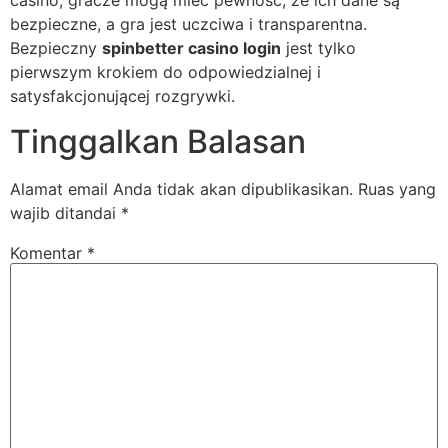
casino, gracze mogą mieć pewność, że ich dane są
bezpieczne, a gra jest uczciwa i transparentna.
Bezpieczny
spinbetter casino login
jest tylko
pierwszym krokiem do odpowiedzialnej i
satysfakcjonującej rozgrywki.
Tinggalkan Balasan
Alamat email Anda tidak akan dipublikasikan.
Ruas yang
wajib ditandai
*
Komentar
*