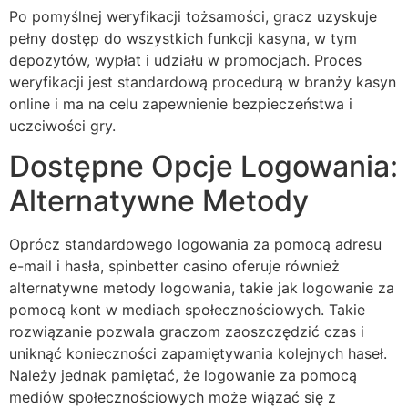
Po pomyślnej weryfikacji tożsamości, gracz uzyskuje
pełny dostęp do wszystkich funkcji kasyna, w tym
depozytów, wypłat i udziału w promocjach. Proces
weryfikacji jest standardową procedurą w branży kasyn
online i ma na celu zapewnienie bezpieczeństwa i
uczciwości gry.
Dostępne Opcje Logowania:
Alternatywne Metody
Oprócz standardowego logowania za pomocą adresu
e-mail i hasła, spinbetter casino oferuje również
alternatywne metody logowania, takie jak logowanie za
pomocą kont w mediach społecznościowych. Takie
rozwiązanie pozwala graczom zaoszczędzić czas i
uniknąć konieczności zapamiętywania kolejnych haseł.
Należy jednak pamiętać, że logowanie za pomocą
mediów społecznościowych może wiązać się z